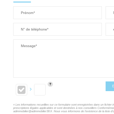
Prénom*
N° de téléphone*
Message*
E
« Les informations recueillies sur ce formulaire sont enregistrées dans un fichie
prescriptions légales applicables et sont destinées à nos conseillers Conformémen
adimmobilier@adimmobilier38.fr. Nous vous informons de l'existence de la liste d'