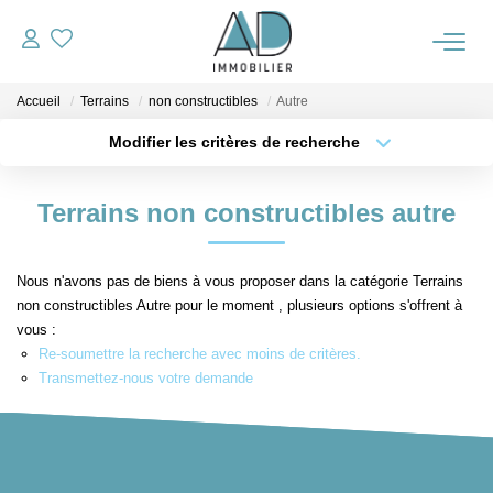
Accueil
Terrains
non constructibles
Autre
ACCUEIL
Modifier les critères de recherche
VENTES
Localisation
Type de transaction
Surface min
Terrains non constructibles autre
Type de bien
NOTRE AGENCE
Plus de critères
Budget max
Nous n'avons pas de biens à vous proposer dans la catégorie Terrains
Créer une alerte
non constructibles Autre pour le moment , plusieurs options s'offrent à
ALERTE IMMO
vous :
Re-soumettre la recherche avec moins de critères.
OUTILS
Transmettez-nous votre demande
ESTIMATION