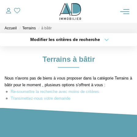
Accueil
Terrains
à bâtir
ACCUEIL
Modifier les critères de recherche
Type de transaction
Localisation
VENTES
Acheter
Localisation
Terrains à bâtir
Type de bien
Sélectionnez...
Surface min
NOTRE AGENCE
Nous n'avons pas de biens à vous proposer dans la catégorie Terrains à
Plus de critères
Budget max
bâtir pour le moment , plusieurs options s'offrent à vous :
ALERTE IMMO
Re-soumettre la recherche avec moins de critères.
Créer une alerte
Transmettez-nous votre demande
OUTILS
ESTIMATION