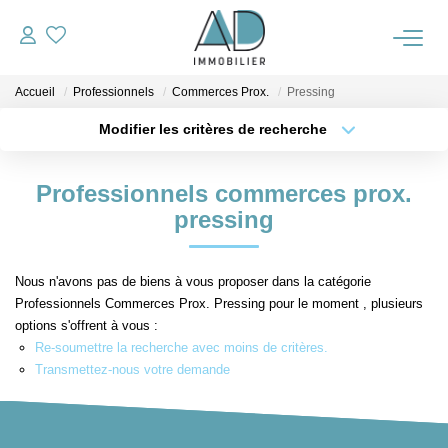
Accueil
Professionnels
Commerces Prox.
Pressing
ACCUEIL
Modifier les critères de recherche
VENTES
Localisation
Type de transaction
Surface min
Professionnels commerces prox.
Type de bien
pressing
NOTRE AGENCE
Plus de critères
Budget max
Créer une alerte
ALERTE IMMO
Nous n'avons pas de biens à vous proposer dans la catégorie
Professionnels Commerces Prox. Pressing pour le moment , plusieurs
options s'offrent à vous :
OUTILS
Re-soumettre la recherche avec moins de critères.
Transmettez-nous votre demande
ESTIMATION