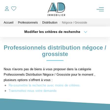
Accueil
Professionnels
Distribution
Négoce / Grossiste
ACCUEIL
Modifier les critères de recherche
Type de transaction
Localisation
VENTES
Acheter
Localisation
Professionnels distribution négoce /
Type de bien
Sélectionnez...
Surface min
grossiste
NOTRE AGENCE
Plus de critères
Budget max
ALERTE IMMO
Nous n'avons pas de biens à vous proposer dans la catégorie
Professionnels Distribution Négoce / Grossiste pour le moment ,
Créer une alerte
plusieurs options s'offrent à vous :
OUTILS
Re-soumettre la recherche avec moins de critères.
Transmettez-nous votre demande
ESTIMATION