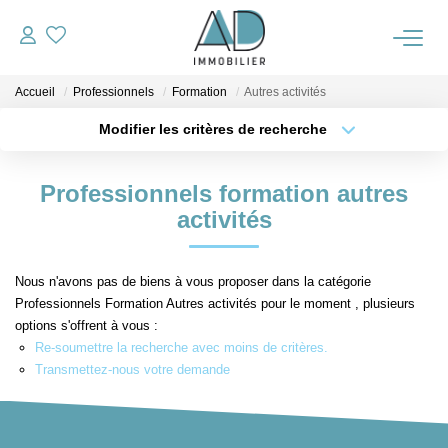
Accueil
Professionnels
Formation
Autres activités
ACCUEIL
Modifier les critères de recherche
Type de transaction
Localisation
VENTES
Acheter
Localisation
Professionnels formation autres
Type de bien
Sélectionnez...
Surface min
activités
NOTRE AGENCE
Plus de critères
Budget max
ALERTE IMMO
Nous n'avons pas de biens à vous proposer dans la catégorie
Professionnels Formation Autres activités pour le moment , plusieurs
Créer une alerte
options s'offrent à vous :
OUTILS
Re-soumettre la recherche avec moins de critères.
Transmettez-nous votre demande
ESTIMATION