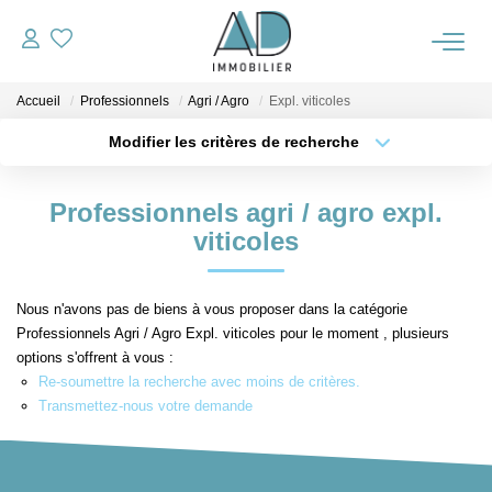
Accueil
Professionnels
Agri / Agro
Expl. viticoles
ACCUEIL
Modifier les critères de recherche
Type de transaction
Localisation
VENTES
Acheter
Localisation
Professionnels agri / agro expl.
Type de bien
Sélectionnez...
Surface min
viticoles
NOTRE AGENCE
Plus de critères
Budget max
ALERTE IMMO
Nous n'avons pas de biens à vous proposer dans la catégorie
Professionnels Agri / Agro Expl. viticoles pour le moment , plusieurs
Créer une alerte
options s'offrent à vous :
OUTILS
Re-soumettre la recherche avec moins de critères.
Transmettez-nous votre demande
ESTIMATION