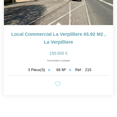
Local Commercial La Verpilliere 65.92 M2
,
La Verpilliere
195 000 €
honoraires compris
66
M²
Réf :
215
3
Pièce(s)