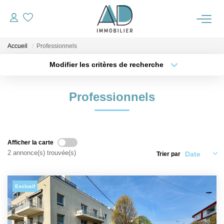
Accueil
Professionnels
ACCUEIL
Modifier les critères de recherche
Type de transaction
Localisation
VENTES
Acheter
Localisation
Professionnels
Type de bien
Sélectionnez...
Surface min
NOTRE AGENCE
Plus de critères
Budget max
ALERTE IMMO
Afficher la carte
2 annonce(s) trouvée(s)
Trier par
Créer une alerte
OUTILS
Exclusif
ESTIMATION