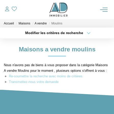
Accueil
Maisons
A vendre
Moulins
ACCUEIL
Modifier les critères de recherche
Type de transaction
Localisation
VENTES
Acheter
Localisation
Maisons a vendre moulins
Type de bien
Sélectionnez...
Surface min
NOTRE AGENCE
Nous n'avons pas de biens à vous proposer dans la catégorie Maisons
Plus de critères
Budget max
A vendre Moulins pour le moment , plusieurs options s'offrent à vous :
ALERTE IMMO
Re-soumettre la recherche avec moins de critères.
Créer une alerte
Transmettez-nous votre demande
OUTILS
ESTIMATION