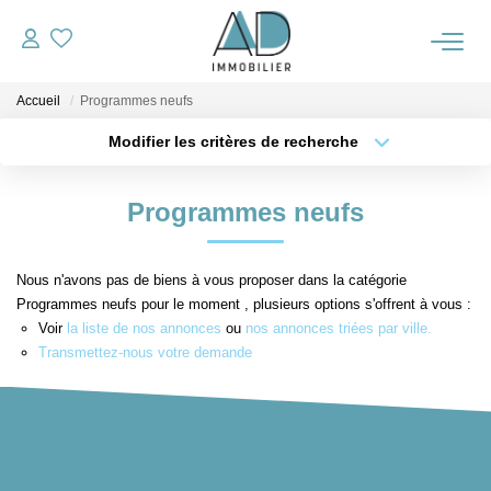
Accueil
Programmes neufs
ACCUEIL
Modifier les critères de recherche
Type de transaction
Localisation
VENTES
Acheter
Localisation
Programmes neufs
Type de bien
Sélectionnez...
Surface min
NOTRE AGENCE
Nous n'avons pas de biens à vous proposer dans la catégorie
Plus de critères
Budget max
Programmes neufs pour le moment , plusieurs options s'offrent à vous :
ALERTE IMMO
Voir
la liste de nos annonces
ou
nos annonces triées par ville.
Créer une alerte
Transmettez-nous votre demande
OUTILS
ESTIMATION