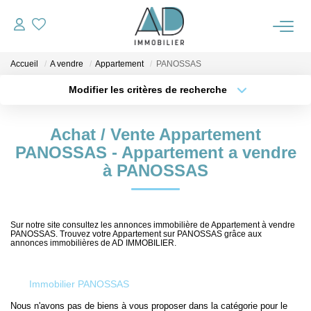
Accueil
A vendre
Appartement
PANOSSAS
ACCUEIL
Modifier les critères de recherche
Type de transaction
Localisation
VENTES
Acheter
Localisation
Achat / Vente Appartement
Type de bien
Sélectionnez...
Surface min
PANOSSAS - Appartement a vendre
NOTRE AGENCE
à PANOSSAS
Plus de critères
Budget max
ALERTE IMMO
Créer une alerte
Sur notre site consultez les annonces immobilière de Appartement à vendre
PANOSSAS. Trouvez votre Appartement sur PANOSSAS grâce aux
OUTILS
annonces immobilières de AD IMMOBILIER.
ESTIMATION
Immobilier PANOSSAS
Nous n'avons pas de biens à vous proposer dans la catégorie pour le