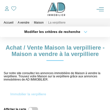
Accueil
A vendre
Maison
La verpilliere
ACCUEIL
Modifier les critères de recherche
Type de transaction
Localisation
VENTES
Acheter
Localisation
Achat / Vente Maison la verpilliere -
Type de bien
Sélectionnez...
Surface min
Maison a vendre à la verpilliere
NOTRE AGENCE
Plus de critères
Budget max
ALERTE IMMO
Sur notre site consultez les annonces immobilière de Maison à vendre la
verpilliere. Trouvez votre Maison sur la verpilliere grâce aux annonces
Créer une alerte
immobilières de AD IMMOBILIER.
OUTILS
Immobilier la verpilliere
ESTIMATION
Afficher la carte