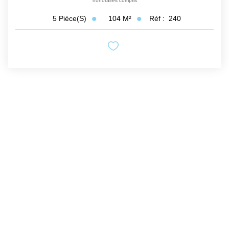
honoraires compris
104
M²
Réf :
240
5
Pièce(s)